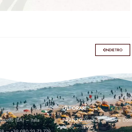
INDIETRO
GLI ORARI
Bitonto (BA) – Italia
PRANZO
Venerdì, Sabato e Dom
12:00 – 16:00
58
–
+39 080 23 73 779