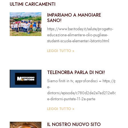
ULTIMI CARICAMENTI
IMPARIAMO A MANGIARE
SANO!
https://www.baritoday.it/salute/progetto-
educazione-alimentare-olio-pugliese-
studenti-scuole-elementari-bitonto.html
LEGGI TUTTO »
TELENORBA PARLA DI NOI!
Siamo finiti in tv, approfondisci = https://play.n
e-
dintorni/episode/c780d2de2e7ad212e864c77
e-dintorni-puntata-11-2a-parte
LEGGI TUTTO »
IL NOSTRO NUOVO SITO