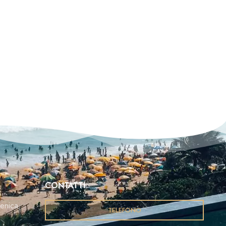
CONTATTI
enica
TELEFONO