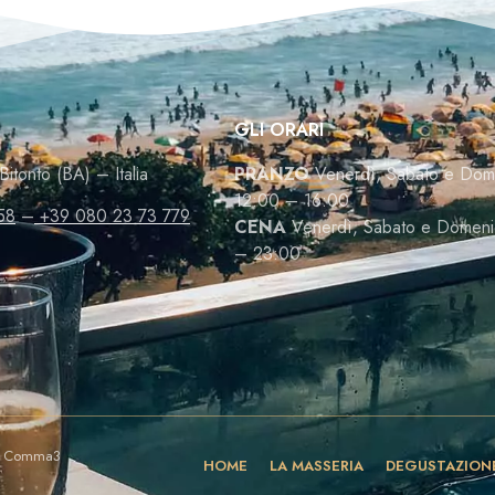
GLI ORARI
Bitonto (BA) – Italia
PRANZO
Venerdì, Sabato e Dom
12:00 – 16:00
58
–
+39 080 23 73 779
CENA
Venerdì, Sabato e Domeni
– 23:00
y
Comma3
HOME
LA MASSERIA
DEGUSTAZION