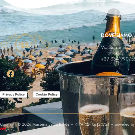
DOVE SIAMO
Via Burrone 14, 
+39 334 99075
Privacy Policy
Cookie Policy
Copyright © 2026 Masseria Lama Balice – P.IVA 08403120721 – powered b