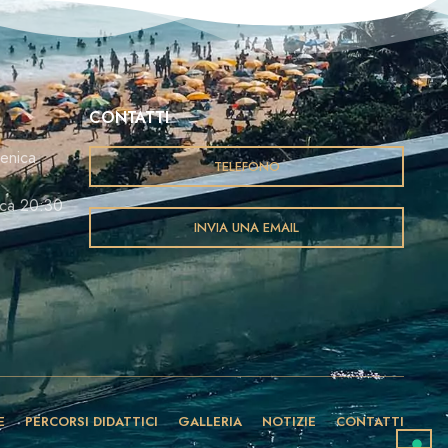
CONTATTI
enica
TELEFONO
ca 20:30
INVIA UNA EMAIL
E
PERCORSI DIDATTICI
GALLERIA
NOTIZIE
CONTATTI